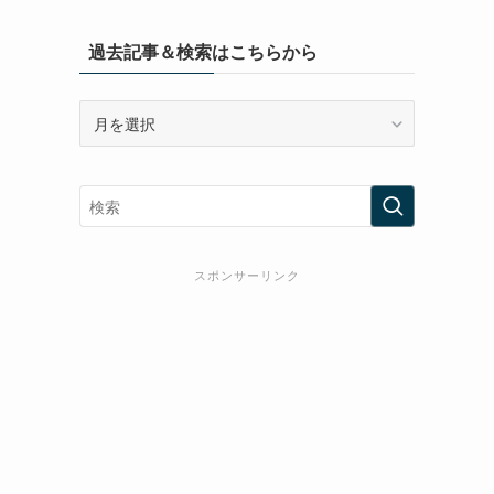
過去記事＆検索はこちらから
過
去
記
事
＆
検
索
スポンサーリンク
は
こ
ち
ら
か
ら