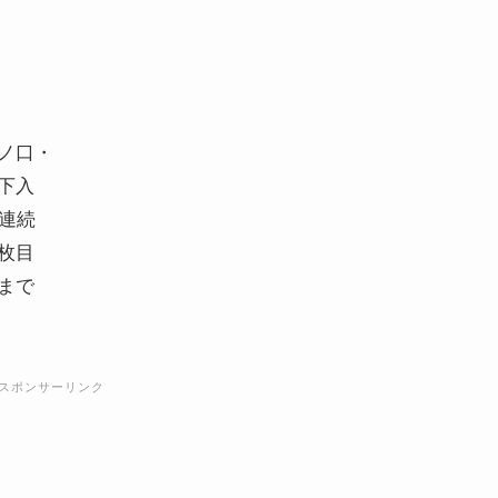
ノ口・
下入
連続
枚目
まで
スポンサーリンク