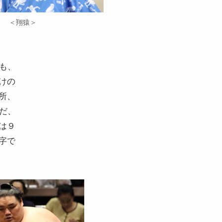
＜翔猿＞
も、
けの
所、
だ、
は９
字で