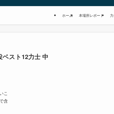
ホーム
本場所レポート
力
ベスト12力士 中
いこ
で含