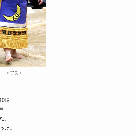
＜宇良＞
0場
目・
た。
った。