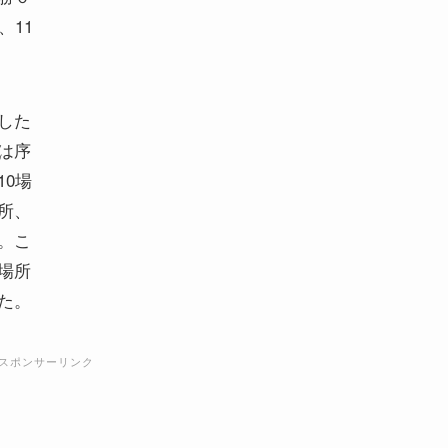
、11
した
は序
0場
所、
。こ
場所
た。
スポンサーリンク