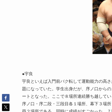
●宇良
宇良といえば入門前バク転して運動能力の高さ
題になっていた。学生出身だが、序ノ口からの
ートとなった。ここで８場所連続勝ち越してい
序ノ口・序二段・三段目各１場所、幕下３場所
両２場所である。同時に成績がすごかった。７