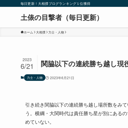
毎日更新！大相撲ブログランキング１位獲得
土俵の目撃者（毎日更新）
ホーム
大相撲
力士・人物
2023
関脇以下の連続勝ち越し現役
6/21
力士・人物
2023年6月21日
引き続き関脇以下の連続勝ち越し場所数をみて
う。横綱・大関時代は責任勝ち星が別にあるの
めていない。