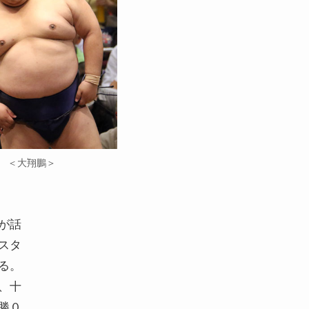
＜大翔鵬＞
が話
スタ
る。
、十
勝０