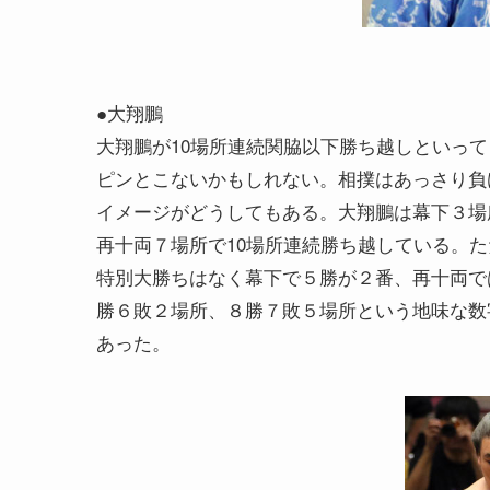
●大翔鵬
大翔鵬が10場所連続関脇以下勝ち越しといって
ピンとこないかもしれない。相撲はあっさり負
イメージがどうしてもある。大翔鵬は幕下３場
再十両７場所で10場所連続勝ち越している。た
特別大勝ちはなく幕下で５勝が２番、再十両で
勝６敗２場所、８勝７敗５場所という地味な数
あった。