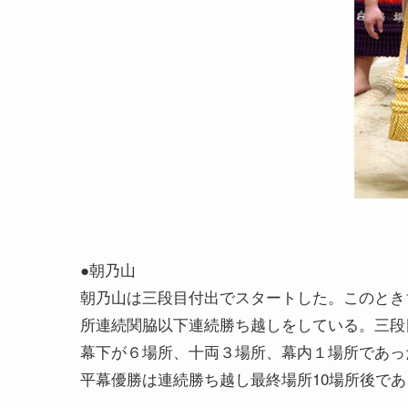
●朝乃山
朝乃山は三段目付出でスタートした。このとき1
所連続関脇以下連続勝ち越しをしている。三段
幕下が６場所、十両３場所、幕内１場所であっ
平幕優勝は連続勝ち越し最終場所10場所後であ