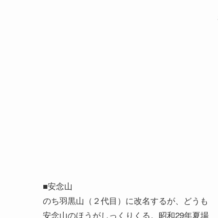
■安念山
のち羽黒山（２代目）に改名するが、どうも
安念山のほうがしっくりくる。昭和29年夏場