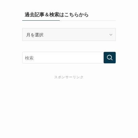
過去記事＆検索はこちらから
過
去
記
事
＆
検
索
スポンサーリンク
は
こ
ち
ら
か
ら