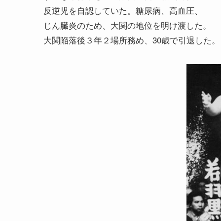
反逆児を自認していた。糖尿病、高血圧、
じん臓炎のため、大関の地位を明け渡した。
大関陥落後３年２場所務め、30歳で引退した。