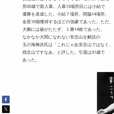
所20歳で新入幕。入幕13場所目には小結で
優勝を達成した。小結７場所、関脇14場所、
金星10個獲得するほどの強豪であった。ただ、
大鵬には歯がたたず、１勝14敗であった。
なかなか大関になれない安念山を解説の
玉の海梅吉氏は「これじゃあ安念山ではなく、
残念山ですなあ」と評した。引退は31歳で
あった。