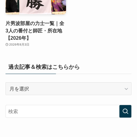
片男波部屋の力士一覧｜全
3人の番付と師匠・所在地
【2026年】
2026年8月3日
過去記事＆検索はこちらから
過
去
記
事
＆
検
索