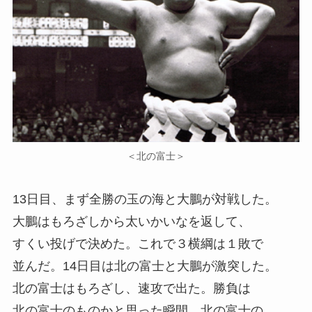
＜北の富士＞
13日目、まず全勝の玉の海と大鵬が対戦した。
大鵬はもろざしから太いかいなを返して、
すくい投げで決めた。これで３横綱は１敗で
並んだ。14日目は北の富士と大鵬が激突した。
北の富士はもろざし、速攻で出た。勝負は
北の富士のものかと思った瞬間、北の富士の