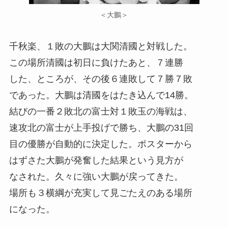
＜大鵬＞
千秋楽、１敗の大鵬は大関清國と対戦した。
この場所清國は初日に負けたあと、７連勝
した、ところが、その後６連敗して７勝７敗
であった。大鵬は清國をはたき込んで14勝。
結びの一番２敗北の富士対１敗玉の海戦は、
速攻北の富士が上手投げで勝ち、大鵬の31回
目の優勝が自動的に決定した。ポスターから
はずさた大鵬が発奮した結果という見方が
なされた。久々に強い大鵬が戻ってきた。
場所も３横綱が充実して見ごたえのある場所
になった。