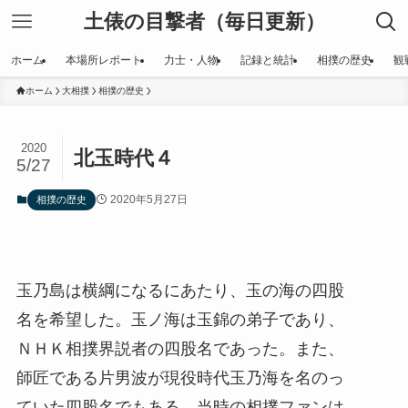
土俵の目撃者（毎日更新）
ホーム
本場所レポート
力士・人物
記録と統計
相撲の歴史
観
ホーム
大相撲
相撲の歴史
2020
北玉時代４
5/27
2020年5月27日
相撲の歴史
玉乃島は横綱になるにあたり、玉の海の四股
名を希望した。玉ノ海は玉錦の弟子であり、
ＮＨＫ相撲界説者の四股名であった。また、
師匠である片男波が現役時代玉乃海を名のっ
ていた四股名でもある。当時の相撲ファンは