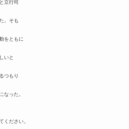
と立行司
た。そも
動をともに
しいと
るつもり
になった。
てください。