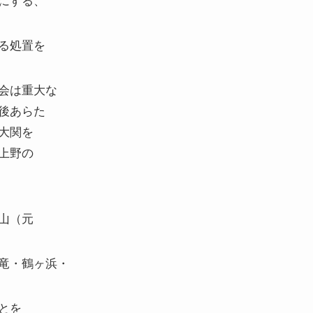
る処置を
会は重大な
後あらた
大関を
上野の
山（元
竜・鶴ヶ浜・
とを