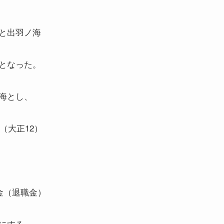
と出羽ノ海
となった。
海とし、
（大正12）
金（退職金）
にする、