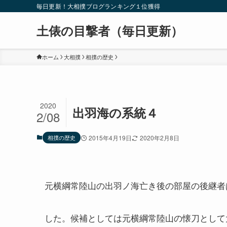
毎日更新！大相撲ブログランキング１位獲得
土俵の目撃者（毎日更新）
ホーム
大相撲
相撲の歴史
2020
出羽海の系統４
2/08
相撲の歴史
2015年4月19日
2020年2月8日
元横綱常陸山の出羽ノ海亡き後の部屋の後継者
した。候補としては元横綱常陸山の懐刀として