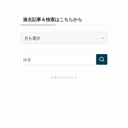
過去記事＆検索はこちらから
過
去
記
事
＆
検
索
スポンサーリンク
は
こ
ち
ら
か
ら