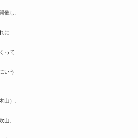
開催し、
れに
くって
にいう
木山）、
吹山、