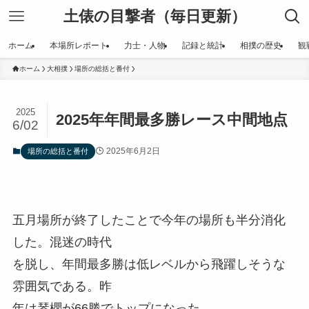
土俵の目撃者（毎日更新）
ホーム
本場所レポート
力士・人物
記録と統計
相撲の歴史
観
ホーム
大相撲
場所の総括と番付
2025
2025年年間最多勝レース中間地点
6/02
2025年6月2日
場所の総括と番付
五月場所が終了したことで今年の場所も半分消化
した。混迷の時代
を脱し、年間最多勝は低レベルから飛躍しそうな
雰囲気である。昨
年は琴櫻が66勝でトップになった。