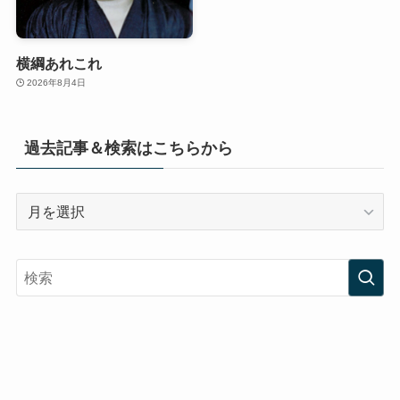
横綱あれこれ
2026年8月4日
過去記事＆検索はこちらから
過
去
記
事
＆
検
索
は
こ