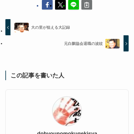
大の里が狙える大記録
元白鵬協会退職の波紋
この記事を書いた人
dohyounomokugekisya