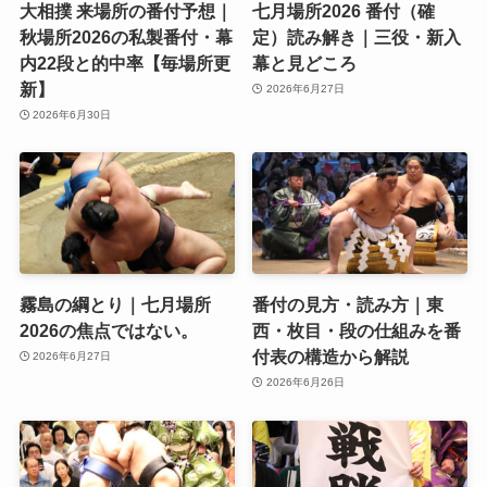
大相撲 来場所の番付予想｜
七月場所2026 番付（確
秋場所2026の私製番付・幕
定）読み解き｜三役・新入
内22段と的中率【毎場所更
幕と見どころ
新】
2026年6月27日
2026年6月30日
霧島の綱とり｜七月場所
番付の見方・読み方｜東
2026の焦点ではない。
西・枚目・段の仕組みを番
付表の構造から解説
2026年6月27日
2026年6月26日