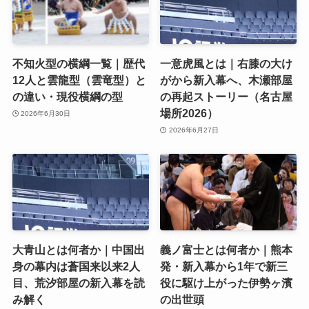
不知火型の横綱一覧｜歴代
一意虎風とは｜右膝の大け
12人と雲龍型（雲竜型）と
がから新入幕へ、木瀬部屋
の違い・現役横綱の型
の再起ストーリー（名古屋
場所2026）
2026年6月30日
2026年6月27日
大青山とは何者か｜中国出
義ノ富士とは何者か｜熊本
身の幕内は蒼国来以来2人
発・新入幕から1年で新三
目、荒汐部屋の新入幕を読
役に駆け上がった伊勢ヶ濱
み解く
の出世頭