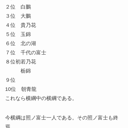
２位 白鵬
３位 大鵬
４位 貴乃花
５位 玉錦
６位 北の湖
７位 千代の富士
８位初若乃花
栃錦
９位
10位 朝青龍
これなら横綱中の横綱である。
今横綱は照ノ富士一人である。その照ノ富士も終
焉