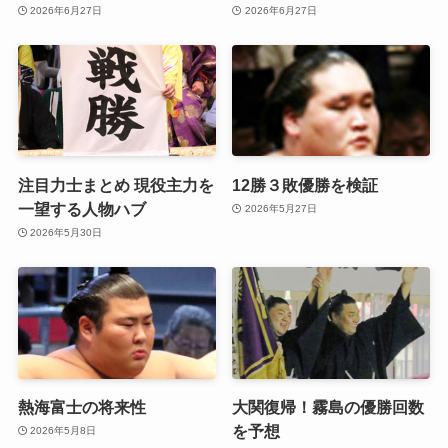
2026年6月27日
2026年6月27日
注目力士まとめ 現役主力を
12勝３敗優勝を検証
一望する人物ハブ
2026年5月27日
2026年5月30日
熱海富士の将来性
大関復帰！霧島の優勝回数
を予想
2026年5月8日