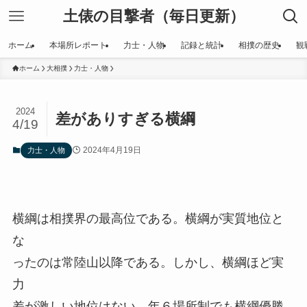
土俵の目撃者（毎日更新）
ホーム
本場所レポート
力士・人物
記録と統計
相撲の歴史
観
ホーム
大相撲
力士・人物
2024
差がありすぎる横綱
4/19
2024年4月19日
力士・人物
横綱は相撲界の最高位である。横綱が実質地位と
な
ったのは常陸山以降である。しかし、横綱ほど実
力
差が激しい地位はない。年６場所制でも横綱優勝