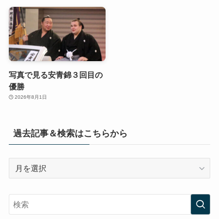
写真で見る安青錦３回目の
優勝
2026年8月1日
過去記事＆検索はこちらから
過
去
記
事
＆