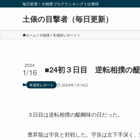
毎日更新！大相撲ブログランキング１位獲得
土俵の目撃者（毎日更新）
ホーム
大相撲
本場所レポート
2024
■24初３日目 逆転相撲の
1/16
本場所レポート
2024年1月16日
３日目は逆転相撲の醍醐味の日だった。
豊昇龍は宇良と対戦した。宇良は左下手深く、