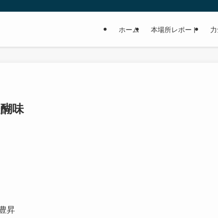
ホーム
本場所レポート
力
醍醐味
豊昇