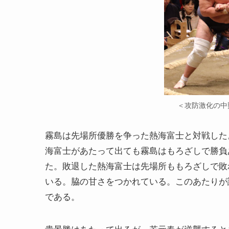
＜攻防激化の中
霧島は先場所優勝を争った熱海富士と対戦した
海富士があたって出ても霧島はもろざしで勝負
た。敗退した熱海富士は先場所ももろざしで敗
いる。脇の甘さをつかれている。このあたりが
である。
貴景勝はあたって出るが、若元春が逆襲すると