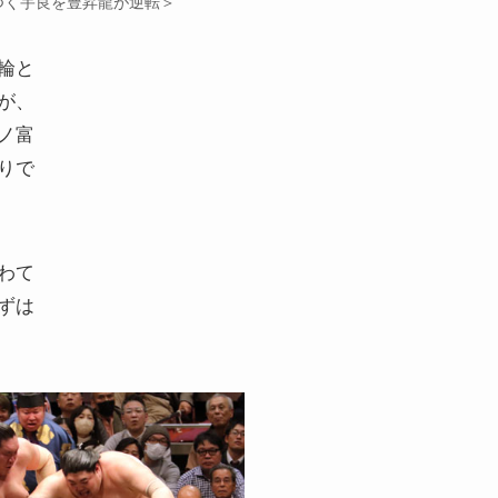
つく宇良を豊昇龍が逆転＞
輪と
が、
ノ富
りで
わて
ずは