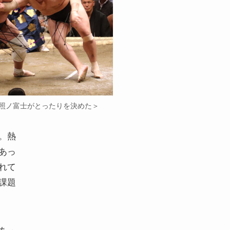
照ノ富士がとったりを決めた＞
。熱
あっ
れて
課題
あっ