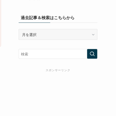
過去記事＆検索はこちらから
過
去
記
事
＆
検
索
スポンサーリンク
は
こ
ち
ら
か
ら