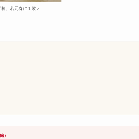
景勝、若元春に１敗＞
）
）
技館）