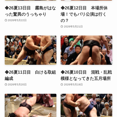
◆26夏13日目 霧島がはな
◆26夏12日目 本場所休
った驚異のうっちゃり
場！でもパリ公演は行く
の？
2026年5月22日
2026年5月21日
◆26夏11日目 白ける取組
◆26夏10日目 混戦・乱戦
編成
模様となってきた五月場所
2026年5月20日
2026年5月19日