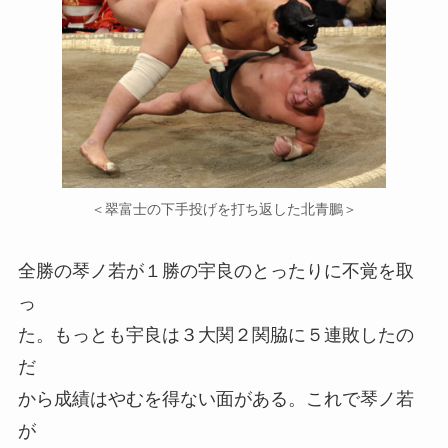
＜翠富士の下手投げを打ち返した北青鵬＞
全勝の琴ノ若が１勝の宇良のとったりに不覚を取
っ
た。もっとも宇良は３大関２関脇に５連敗したの
だ
から成績はやむを得ない面がある。これで琴ノ若
が