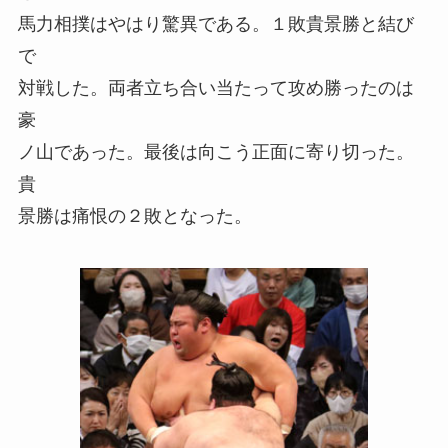
馬力相撲はやはり驚異である。１敗貴景勝と結び
で
対戦した。両者立ち合い当たって攻め勝ったのは
豪
ノ山であった。最後は向こう正面に寄り切った。
貴
景勝は痛恨の２敗となった。