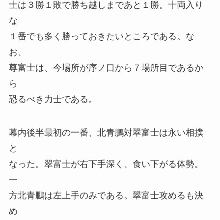
士は３勝１敗で勝ち越しまであと１勝。十両入り
な
１番でも多く勝っておきたいところである。な
お、
尊富士は、今場所が序ノ口から７場所目であるか
ら
恐るべき力士である。
幕内後半最初の一番、北青鵬対翠富士は永い相撲
と
なった。翠富士が右下手深く、食い下がる体勢。
一
方北青鵬は左上手のみである。翠富士攻めるも決
め