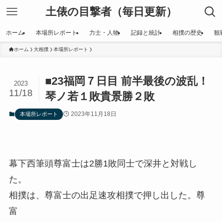
土俵の目撃者（毎日更新）
ホーム
本場所レポート
力士・人物
記録と統計
相撲の歴史
観
ホーム
大相撲
本場所レポート
■23福岡７日目 前半最後の波乱！
2023
11/18
琴ノ若１敗貴景勝２敗
2023年11月18日
本場所レポート
幕下西筆頭尊富士は2勝1敗同士で深井と対戦し
た。
相撲は、尊富士の出足速攻相撲で押し出した。尊
富