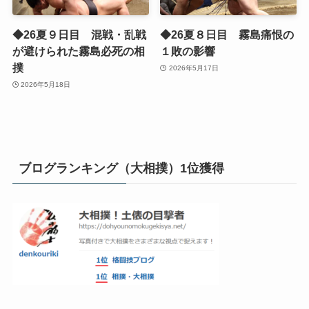
◆26夏９日目 混戦・乱戦
◆26夏８日目 霧島痛恨の
が避けられた霧島必死の相
１敗の影響
撲
2026年5月17日
2026年5月18日
ブログランキング（大相撲）1位獲得