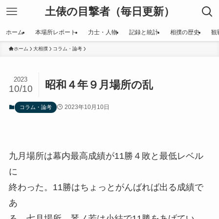
土俵の目撃者（毎日更新）
ホーム
本場所レポート
力士・人物
記録と統計
相撲の歴史
観
ホーム
大相撲
コラム・論考
2023
昭和４年９月場所の乱
10/10
2023年10月10日
コラム・論考
九月場所は幕内最高成績が11勝４敗と最低レベル
に
終わった。11勝はちょっとがんばれば出る成績で
あ
る。七月場所、琴ノ若は小結で11勝をあげてい