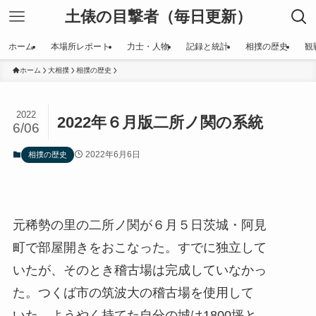
土俵の目撃者（毎日更新）
ホーム
本場所レポート
力士・人物
記録と統計
相撲の歴史
観
ホーム
大相撲
相撲の歴史
2022
2022年６月版二所ノ関の系統
6/06
2022年6月6日
相撲の歴史
元稀勢の里の二所ノ関が６月５日茨城・阿見
町で部屋開きをおこなった。すでに独立して
いたが、そのとき稽古場は完成していなかっ
た。つくば市の筑波大の稽古場を使用して
いた。ようやく持てた自分の城は1800坪と