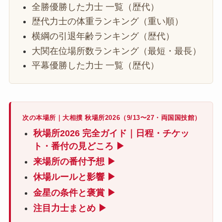
全勝優勝した力士 一覧（歴代）
歴代力士の体重ランキング（重い順）
横綱の引退年齢ランキング（歴代）
大関在位場所数ランキング（最短・最長）
平幕優勝した力士 一覧（歴代）
次の本場所｜大相撲 秋場所2026（9/13〜27・両国国技館）
秋場所2026 完全ガイド｜日程・チケッ
ト・番付の見どころ ▶
来場所の番付予想 ▶
休場ルールと影響 ▶
金星の条件と褒賞 ▶
注目力士まとめ ▶