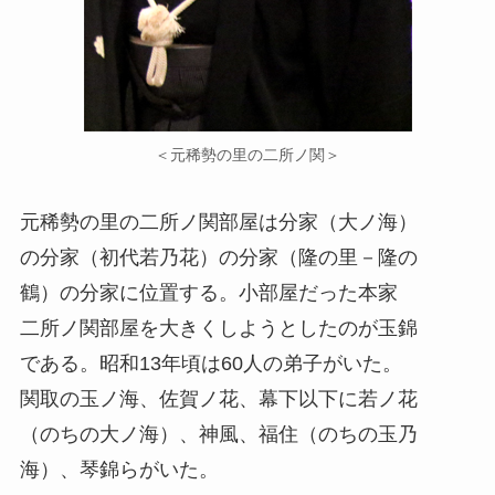
＜元稀勢の里の二所ノ関＞
元稀勢の里の二所ノ関部屋は分家（大ノ海）
の分家（初代若乃花）の分家（隆の里－隆の
鶴）の分家に位置する。小部屋だった本家
二所ノ関部屋を大きくしようとしたのが玉錦
である。昭和13年頃は60人の弟子がいた。
関取の玉ノ海、佐賀ノ花、幕下以下に若ノ花
（のちの大ノ海）、神風、福住（のちの玉乃
海）、琴錦らがいた。