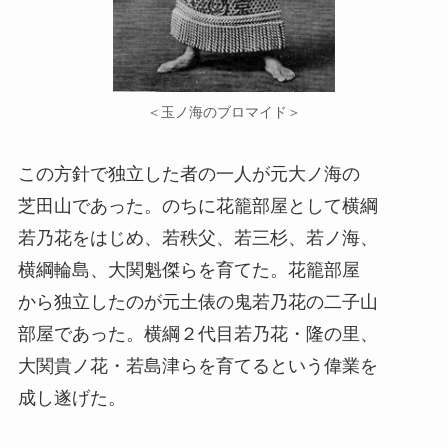
＜玉ノ海のブロマイド＞
この方針で独立した者の一人が元大ノ海の
芝田山であった。のちに花籠部屋として横綱
若乃花をはじめ、若秩父、若三杉、若ノ海、
横綱輪島、大関魁傑らを育てた。花籠部屋
から独立したのが元土俵の鬼若乃花の二子山
部屋であった。横綱２代目若乃花・隆の里、
大関貴ノ花・若島津らを育てるという偉業を
成し遂げた。