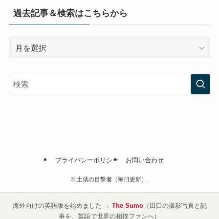
過去記事＆検索はこちらから
過
去
記
事
＆
検
索
は
こ
ち
プライバシーポリシー
お問い合わせ
ら
か
©
土俵の目撃者（毎日更新）.
ら
海外向けの英語版を始めました →
The Sumo
（田口の撮影写真と記
事を、英語で世界の相撲ファンへ）