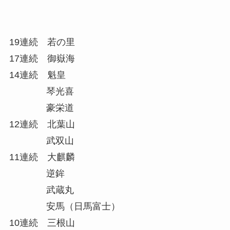
19連続 若の里
17連続 御嶽海
14連続 魁皇
琴光喜
豪栄道
12連続 北葉山
武双山
11連続 大麒麟
逆鉾
武蔵丸
安馬（日馬富士）
10連続 三根山