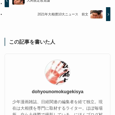
大関規定改造論
2021年大相撲10大ニュース 前文
この記事を書いた人
dohyounomokugekisya
少年漫画雑誌、日経関連の編集者を経て独立。現
在は大相撲を専門に取材するライター。ほぼ毎場
所、自ら土俵際で撮影している。にほんブログ村