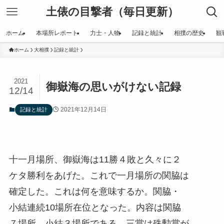
土俵の目撃者（毎日更新）
ホーム
本場所レポート
力士・人物
記録と統計
相撲の歴史
観
ホーム
大相撲
記録と統計
2021
御嶽海の思いがけない記録
12/14
2021年12月14日
記録と統計
十一月場所、御嶽海は11勝４敗と久々に２
ケタ勝利をあげた。これで一月場所の関脇は
確定した。これは何を意味するか。関脇・
小結連続10場所在位となった。内容は関脇
７場所、小結３場所である。三賞は殊勲賞が