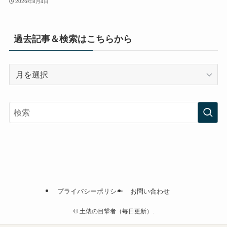
2026年8月4日
過去記事＆検索はこちらから
過
去
記
事
＆
検
索
は
こ
ち
プライバシーポリシー
お問い合わせ
ら
か
©
土俵の目撃者（毎日更新）.
ら