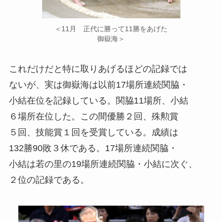
＜11月 正代に勝って11勝をあげた
御嶽海＞
これだけだと特に取りあげるほどの記録では
ないが、実は御嶽海は以前17場所連続関脇・
小結在位を記録している。関脇11場所、小結
６場所在位した。この間優勝２回、殊勲賞
５回、技能賞１回を受賞している。成績は
132勝90敗３休である。17場所連続関脇・
小結は若の里の19場所連続関脇・小結に次ぐ、
２位の記録である。