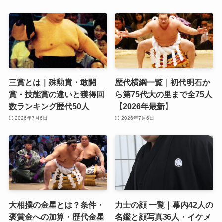
三賞とは｜殊勲賞・敢闘
歴代横綱一覧｜初代明石か
賞・技能賞の違いと獲得回
ら第75代大の里まで全75人
数ランキング歴代50人
【2026年最新】
2026年7月6日
2026年7月6日
大相撲の金星とは？条件・
力士の顔 一覧｜幕内42人の
褒賞金への加算・歴代金星
名鑑と顔写真36人・イケメ