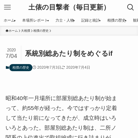
土俵の目撃者（毎日更新）
ホーム
本場所レポート
力士・人物
記録と統計
相撲の歴史
観
ホーム
大相撲
相撲の歴史
2020
系統別総あたり制をめぐるif
7/04
2020年7月3日
2020年7月4日
相撲の歴史
昭和40年一月場所に部屋別総あたり制が始ま
って、約55年が経った。今ではすっかり定着
して当たり前になってきたが、成立時はいろ
いろとあった。部屋別総あたり制は、二所ノ
関系の上位進出で取組編成に行き詰まりが