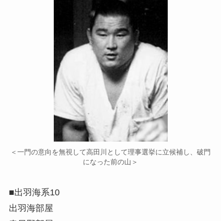
＜一門の意向を無視して高田川として理事選挙に立候補し、破門
になった前の山＞
■出羽海系10
出羽海部屋