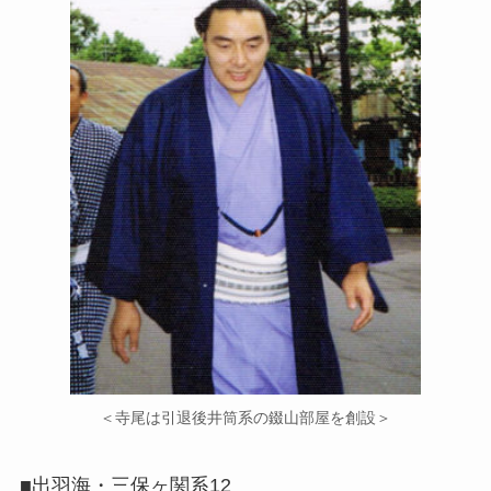
＜寺尾は引退後井筒系の錣山部屋を創設＞
■出羽海・三保ヶ関系12