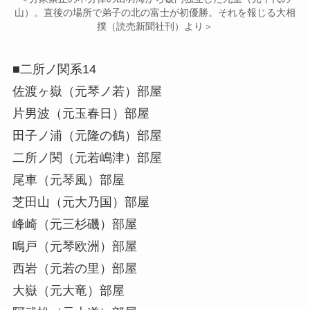
山）。直後の場所で弟子の北の富士が初優勝。それを報じる大相
撲（読売新聞社刊）より＞
■二所ノ関系14
佐渡ヶ嶽（元琴ノ若）部屋
片男波（元玉春日）部屋
田子ノ浦（元隆の鶴）部屋
二所ノ関（元若嶋津）部屋
尾車（元琴風）部屋
芝田山（元大乃国）部屋
峰崎（元三杉磯）部屋
鳴戸（元琴欧洲）部屋
西岩（元若の里）部屋
大嶽（元大竜）部屋