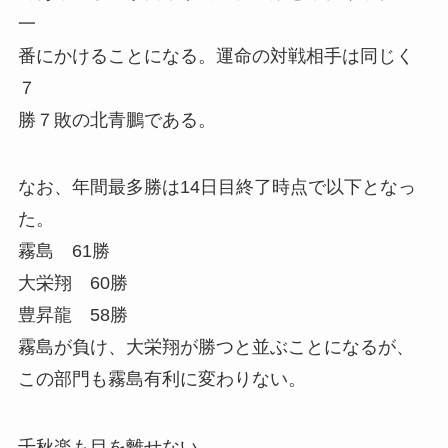
一
番にかけることになる。運命の対戦相手は同じく
７
勝７敗の北青鵬である。
なお、年間最多勝は14日目終了時点で以下となっ
た。
霧島 61勝
大栄翔 60勝
豊昇龍 58勝
霧島が負け、大栄翔が勝つと並ぶことになるが、
この部門も霧島有利に変わりない。
千秋楽も目を離せない。