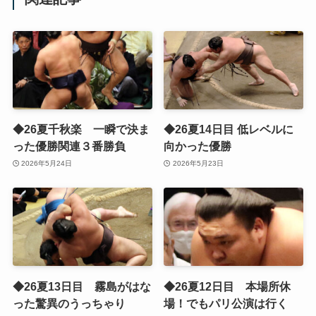
◆26夏千秋楽 一瞬で決ま
◆26夏14日目 低レベルに
った優勝関連３番勝負
向かった優勝
2026年5月24日
2026年5月23日
◆26夏13日目 霧島がはな
◆26夏12日目 本場所休
った驚異のうっちゃり
場！でもパリ公演は行く