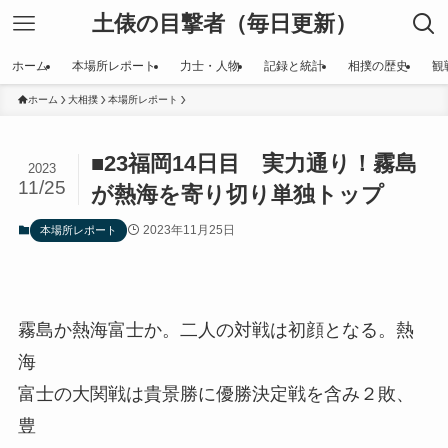
土俵の目撃者（毎日更新）
ホーム
本場所レポート
力士・人物
記録と統計
相撲の歴史
観
ホーム
大相撲
本場所レポート
■23福岡14日目 実力通り！霧島
2023
11/25
が熱海を寄り切り単独トップ
2023年11月25日
本場所レポート
霧島か熱海富士か。二人の対戦は初顔となる。熱
海
富士の大関戦は貴景勝に優勝決定戦を含み２敗、
豊