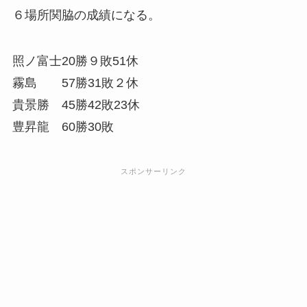
６場所関脇の成績になる。
照ノ富士20勝９敗51休
霧島 57勝31敗２休
貴景勝 45勝42敗23休
豊昇龍 60勝30敗
スポンサーリンク