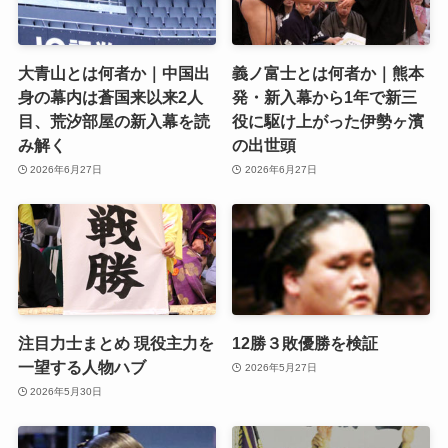
大青山とは何者か｜中国出
義ノ富士とは何者か｜熊本
身の幕内は蒼国来以来2人
発・新入幕から1年で新三
目、荒汐部屋の新入幕を読
役に駆け上がった伊勢ヶ濱
み解く
の出世頭
2026年6月27日
2026年6月27日
注目力士まとめ 現役主力を
12勝３敗優勝を検証
一望する人物ハブ
2026年5月27日
2026年5月30日