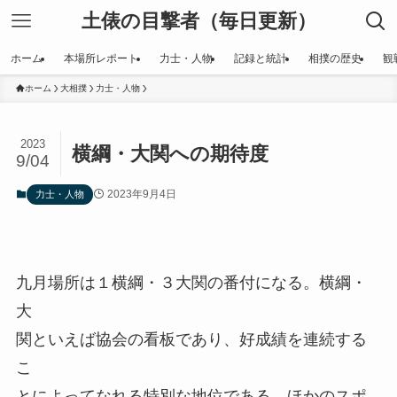
土俵の目撃者（毎日更新）
ホーム
本場所レポート
力士・人物
記録と統計
相撲の歴史
観
ホーム
大相撲
力士・人物
2023
横綱・大関への期待度
9/04
2023年9月4日
力士・人物
九月場所は１横綱・３大関の番付になる。横綱・
大
関といえば協会の看板であり、好成績を連続する
こ
とによってなれる特別な地位である。ほかのスポ