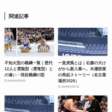
関連記事
不知火型の横綱一覧｜歴代
一意虎風とは｜右膝の大け
12人と雲龍型（雲竜型）と
がから新入幕へ、木瀬部屋
の違い・現役横綱の型
の再起ストーリー（名古屋
場所2026）
2026年6月30日
2026年6月27日