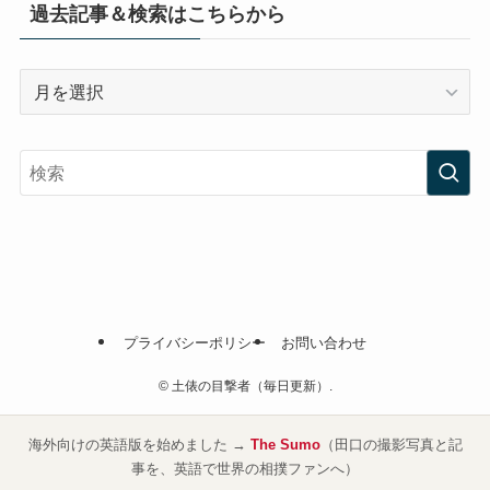
過去記事＆検索はこちらから
過
去
記
事
＆
検
索
は
こ
ち
プライバシーポリシー
お問い合わせ
ら
か
©
土俵の目撃者（毎日更新）.
ら
海外向けの英語版を始めました →
The Sumo
（田口の撮影写真と記
事を、英語で世界の相撲ファンへ）