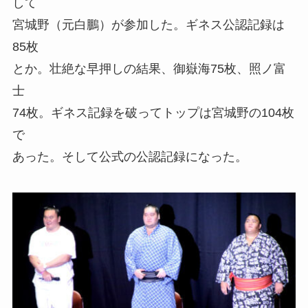
して
宮城野（元白鵬）が参加した。ギネス公認記録は
85枚
とか。壮絶な早押しの結果、御嶽海75枚、照ノ富
士
74枚。ギネス記録を破ってトップは宮城野の104枚
で
あった。そして公式の公認記録になった。