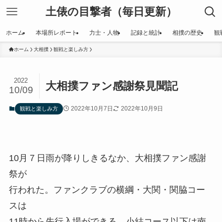
土俵の目撃者（毎日更新）
ホーム
本場所レポート
力士・人物
記録と統計
相撲の歴史
観
ホーム
大相撲
観戦と楽しみ方
2022
大相撲ファン感謝祭見聞記
10/09
2022年10月7日
2022年10月9日
観戦と楽しみ方
10月７日雨が降りしきるなか、大相撲ファン感謝
祭が
行われた。ファンクラブの横綱・大関・関脇コー
スは
11時から先行入場ができる。小結コース以下は南