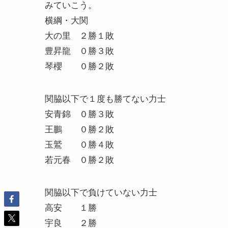
みていこう。
横綱・大関
大の里 ２勝１敗
豊昇龍 ０勝３敗
琴櫻 ０勝２敗
関脇以下で１度も勝てない力士
安青錦 ０勝３敗
王鵬 ０勝２敗
玉鷲 ０勝４敗
若元春 ０勝２敗
関脇以下で負けていない力士
高安 １勝
宇良 ２勝