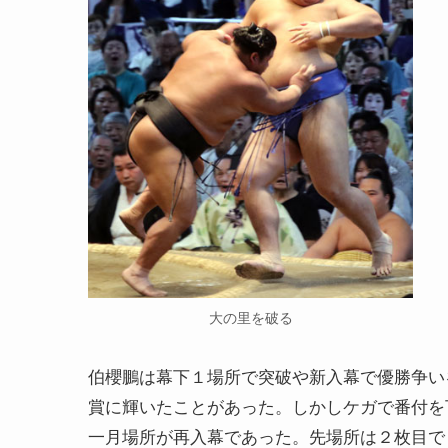
大の里を破る
伯櫻鵬は幕下１場所で突破や新入幕で優勝争い
賞に輝いたことがあった。しかしケガで番付を
一月場所が再入幕であった。先場所は２枚目で