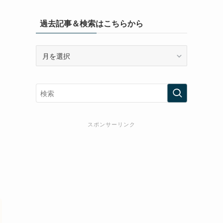
過去記事＆検索はこちらから
過
去
記
事
＆
検
索
スポンサーリンク
は
こ
ち
ら
か
ら