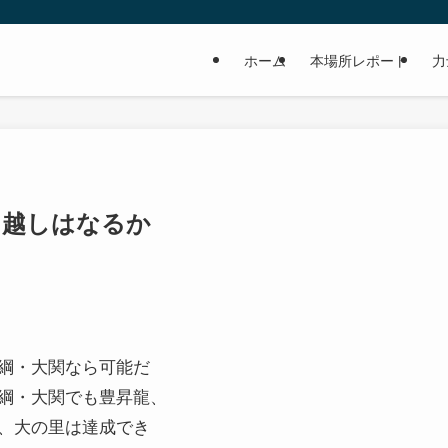
ホーム
本場所レポート
力
ち越しはなるか
綱・大関なら可能だ
綱・大関でも豊昇龍、
、大の里は達成でき