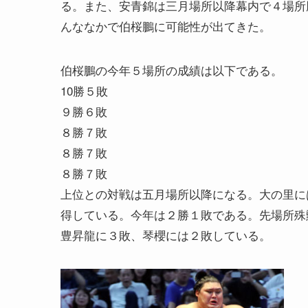
る。また、安青錦は三月場所以降幕内で４場所
んななかで伯桜鵬に可能性が出てきた。
伯桜鵬の今年５場所の成績は以下である。
10勝５敗
９勝６敗
８勝７敗
８勝７敗
８勝７敗
上位との対戦は五月場所以降になる。大の里に
得している。今年は２勝１敗である。先場所殊
豊昇龍に３敗、琴櫻には２敗している。