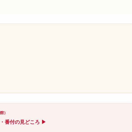
）
）
技館）
ト・番付の見どころ ▶