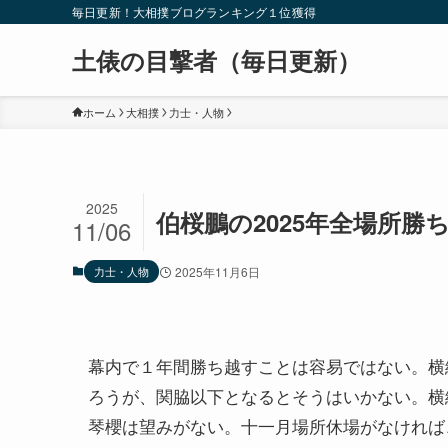
毎日更新！大相撲ブログランキング１位獲得
土俵の目撃者（毎日更新）
ホーム
大相撲
力士・人物
2025
伯桜鵬の2025年全場所勝
11/06
力士・人物
2025年11月6日
幕内で１年間勝ち越すことは容易ではない。横
ろうが、関脇以下となるとそうはいかない。横
琴櫻は望みがない。十一月場所休場がなければ