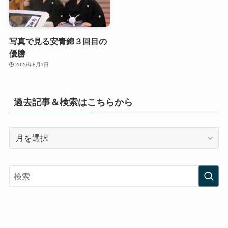
写真で見る安青錦３回目の
優勝
2026年8月1日
過去記事＆検索はこちらから
過
去
記
事
＆
検
索
は