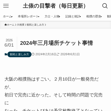
土俵の目撃者（毎日更新）
ホーム
本場所レポート
力士・人物
記録と統計
相撲の歴史
観
ホーム
大相撲
観戦と楽しみ方
2026
2024年三月場所チケット事情
6/01
2024年2月16日
2026年6月1日
観戦と楽しみ方
大阪の相撲熱はすごい。２月10日が一般発売だ
が、
初日で完売に近かった。そして時間の問題で完売
に
なった。チケットぴあは予定枚数終了となってい