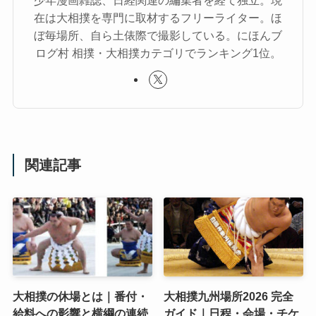
少年漫画雑誌、日経関連の編集者を経て独立。現
在は大相撲を専門に取材するフリーライター。ほ
ぼ毎場所、自ら土俵際で撮影している。にほんブ
ログ村 相撲・大相撲カテゴリでランキング1位。
関連記事
大相撲の休場とは｜番付・
大相撲九州場所2026 完全
給料への影響と横綱の連続
ガイド｜日程・会場・チケ