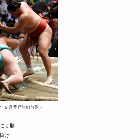
22年９月豊昇龍戦敗退＞
に２勝
負け