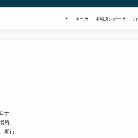
ホーム
本場所レポート
力
ロナ
場所、
。期待