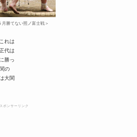
年５月勝てない照ノ富士戦＞
これは
正代は
に勝っ
関の
は大関
スポンサーリンク