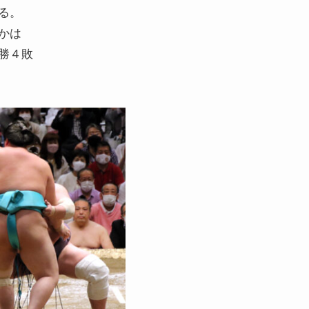
る。
かは
勝４敗