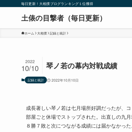
毎日更新！大相撲ブログランキング１位獲得
土俵の目撃者（毎日更新）
ホーム
大相撲
記録と統計
2022
琴ノ若の幕内対戦成績
10/10
記録と統計
2022年10月10日
成長著しい琴ノ若は七月場所好調だったが、コ
部屋ごと休場でストップされた。出直しの九月
８勝７敗と次につながる成績には届かなかった