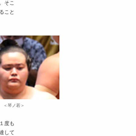
。そこ
ること
＜琴ノ若＞
１度も
達して