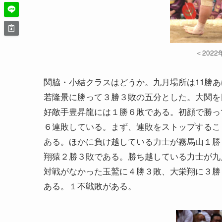
＜202
関脇・小結クラスはどうか。九月場所は11勝あ
若隆景に勝って３勝３敗の五分とした。大関を
好敵手豊昇龍には１勝６敗である。初顔で勝っ
６連敗している。まず、連敗をストップするこ
ある。ほかに負け越している力士が霧馬山１勝
翔猿２勝３敗である。勝ち越している力士が九
対戦がなかった玉鷲に４勝３敗、大栄翔に３勝
ある。１不戦敗がある。