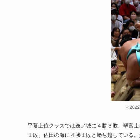
＜20
平幕上位クラスでは逸ノ城に４勝３敗、翠富士
１敗、佐田の海に４勝１敗と勝ち越している。