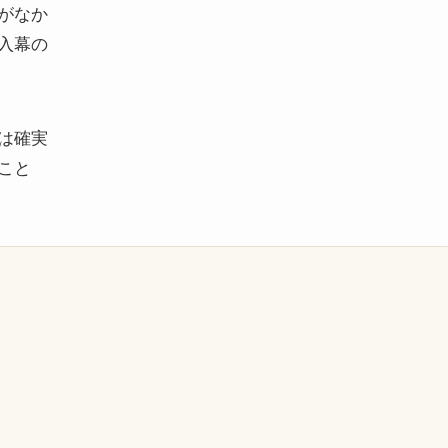
がなか
入幕の
は確実
こと
）
）