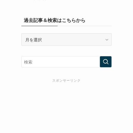
過去記事＆検索はこちらから
過
去
記
事
＆
検
索
スポンサーリンク
は
こ
ち
ら
か
ら