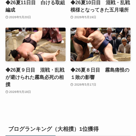
◆26夏11日目 白ける取組
◆26夏10日目 混戦・乱戦
編成
模様となってきた五月場所
2026年5月20日
2026年5月19日
◆26夏９日目 混戦・乱戦
◆26夏８日目 霧島痛恨の
が避けられた霧島必死の相
１敗の影響
撲
2026年5月17日
2026年5月18日
ブログランキング（大相撲）1位獲得