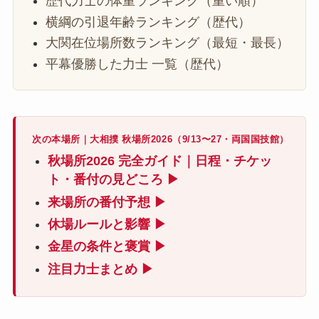
歴代力士の体重ランキング（重い順）
横綱の引退年齢ランキング（歴代）
大関在位場所数ランキング（最短・最長）
平幕優勝した力士 一覧（歴代）
次の本場所｜大相撲 秋場所2026（9/13〜27・両国国技館）
秋場所2026 完全ガイド｜日程・チケッ
ト・番付の見どころ ▶
来場所の番付予想 ▶
休場ルールと影響 ▶
金星の条件と褒賞 ▶
注目力士まとめ ▶