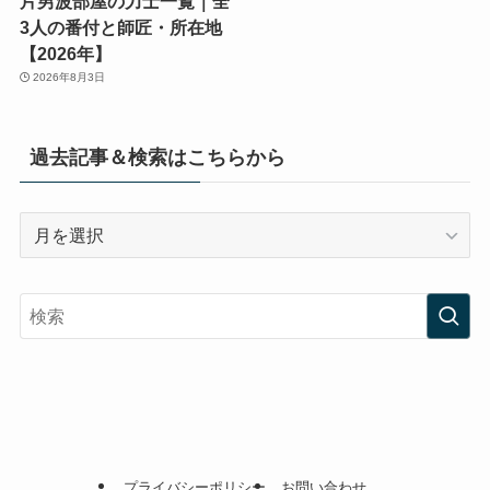
片男波部屋の力士一覧｜全
3人の番付と師匠・所在地
【2026年】
2026年8月3日
過去記事＆検索はこちらから
過
去
記
事
＆
検
索
は
こ
ち
プライバシーポリシー
お問い合わせ