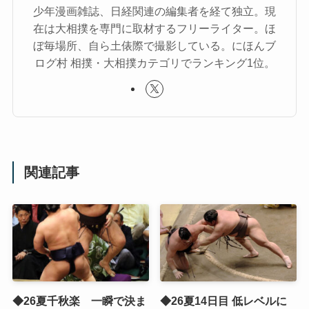
少年漫画雑誌、日経関連の編集者を経て独立。現
在は大相撲を専門に取材するフリーライター。ほ
ぼ毎場所、自ら土俵際で撮影している。にほんブ
ログ村 相撲・大相撲カテゴリでランキング1位。
関連記事
◆26夏千秋楽 一瞬で決ま
◆26夏14日目 低レベルに