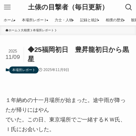
土俵の目撃者（毎日更新）
ホーム
本場所レポート
力士・人物
記録と統計
相撲の歴史
観
ホーム
大相撲
本場所レポート
◆25福岡初日 豊昇龍初日から黒
2025
11/09
星
2025年11月9日
本場所レポート
１年納めの十一月場所が始まった。途中雨が降っ
たが帰りにはやん
でいた。この日、東京場所でご一緒するＫＷ氏、
Ｉ氏にお会いした。