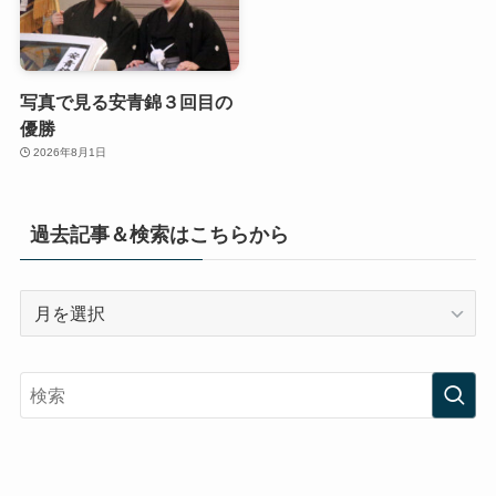
写真で見る安青錦３回目の
優勝
2026年8月1日
過去記事＆検索はこちらから
過
去
記
事
＆
検
索
は