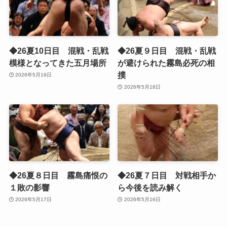
◆26夏10日目 混戦・乱戦
◆26夏９日目 混戦・乱戦
模様となってきた五月場所
が避けられた霧島必死の相
撲
2026年5月19日
2026年5月18日
◆26夏８日目 霧島痛恨の
◆26夏７日目 対戦相手か
１敗の影響
ら今後を読み解く
2026年5月17日
2026年5月16日