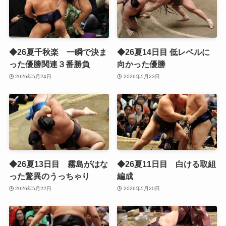
◆26夏千秋楽 一瞬で決ま
◆26夏14日目 低レベルに
った優勝関連３番勝負
向かった優勝
2026年5月24日
2026年5月23日
◆26夏13日目 霧島がはな
◆26夏11日目 白ける取組
った驚異のうっちゃり
編成
2026年5月22日
2026年5月20日