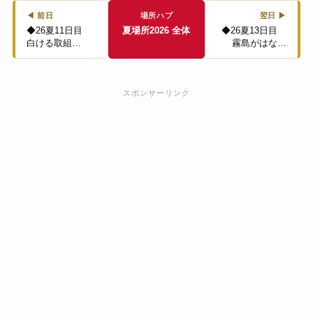
◀ 前日
場所ハブ
翌日 ▶
◆26夏11日目
夏場所2026 全体
◆26夏13日目
白ける取組…
霧島がはな…
スポンサーリンク