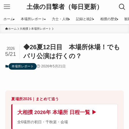
土俵の目撃者（毎日更新）
ホーム
本場所レポート
力士・人物
記録と統計
相撲の歴史
観
ホーム
大相撲
本場所レポート
◆26夏12日目 本場所休場！でも
2026
5/21
パリ公演は行くの？
2026年5月21日
本場所レポート
夏場所2026｜まとめて追う
大相撲 2026年 本場所 日程一覧 ▶
全6場所の初日・千秋楽・会場