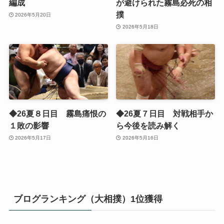
編成
が避けられた霧島必死の相
撲
2026年5月20日
2026年5月18日
◆26夏８日目 霧島痛恨の
◆26夏７日目 対戦相手か
１敗の影響
ら今後を読み解く
2026年5月17日
2026年5月16日
ブログランキング（大相撲）1位獲得