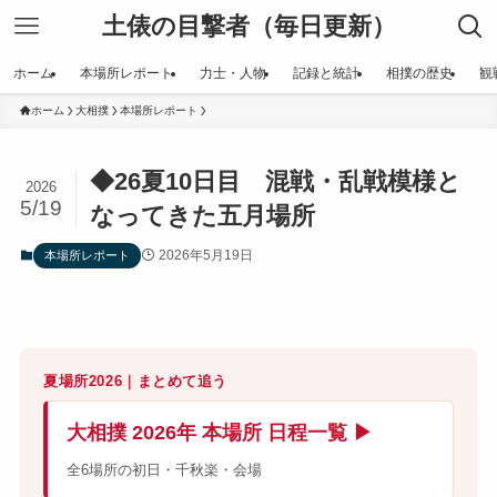
土俵の目撃者（毎日更新）
ホーム
本場所レポート
力士・人物
記録と統計
相撲の歴史
観
ホーム
大相撲
本場所レポート
◆26夏10日目 混戦・乱戦模様と
2026
5/19
なってきた五月場所
2026年5月19日
本場所レポート
夏場所2026｜まとめて追う
大相撲 2026年 本場所 日程一覧 ▶
全6場所の初日・千秋楽・会場