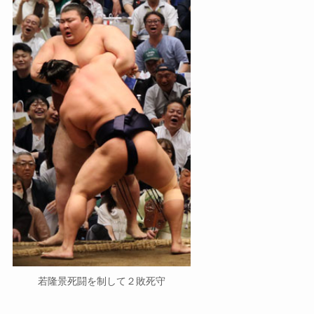
若隆景死闘を制して２敗死守