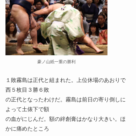
豪ノ山紙一重の勝利
１敗霧島は正代と組まれた。上位休場のあおりで
西５枚目３勝６敗
の正代となったわけだ。霧島は前日の寄り倒しに
よって土俵下で額
の血がにじんだ。額の絆創膏はかなり大きい。ほ
かに痛めたところ