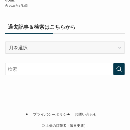
2026年8月3日
過去記事＆検索はこちらから
過
去
記
事
＆
検
索
は
こ
ち
プライバシーポリシー
お問い合わせ
ら
か
©
土俵の目撃者（毎日更新）.