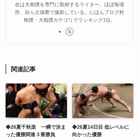
在は大相撲を専門に取材するライター。ほぼ毎場
所、自ら土俵際で撮影している。にほんブログ村
相撲・大相撲カテゴリでランキング1位。
関連記事
◆26夏千秋楽 一瞬で決ま
◆26夏14日目 低レベルに
った優勝関連３番勝負
向かった優勝