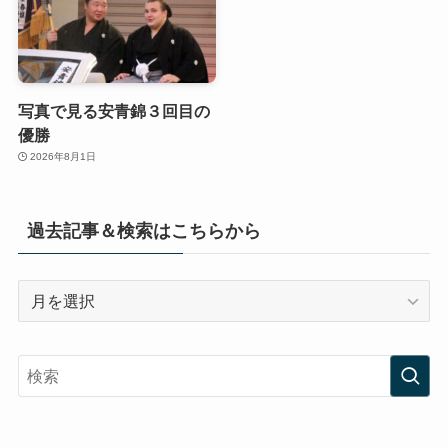
写真で見る安青錦３回目の
優勝
2026年8月1日
過去記事＆検索はこちらから
過
去
記
事
＆
検
索