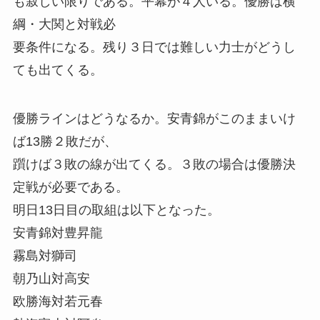
も寂しい限りである。平幕が４人いる。優勝は横
綱・大関と対戦必
要条件になる。残り３日では難しい力士がどうし
ても出てくる。
優勝ラインはどうなるか。安青錦がこのままいけ
ば13勝２敗だが、
躓けば３敗の線が出てくる。３敗の場合は優勝決
定戦が必要である。
明日13日目の取組は以下となった。
安青錦対豊昇龍
霧島対獅司
朝乃山対高安
欧勝海対若元春