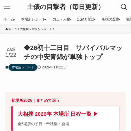
土俵の目撃者（毎日更新）
ホーム
本場所レポート
力士・人物
記録と統計
相撲の歴史
観
ホーム
大相撲
本場所レポート
◆26初十二日目 サバイバルマッ
2026
1/22
チの中安青錦が単独トップ
2026年1月22日
本場所レポート
初場所2026｜まとめて追う
大相撲 2026年 本場所 日程一覧 ▶
全6場所の初日・千秋楽・会場