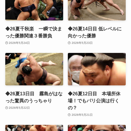
◆26夏千秋楽 一瞬で決ま
◆26夏14日目 低レベルに
った優勝関連３番勝負
向かった優勝
2026年5月24日
2026年5月23日
◆26夏13日目 霧島がはな
◆26夏12日目 本場所休
った驚異のうっちゃり
場！でもパリ公演は行く
の？
2026年5月22日
2026年5月21日