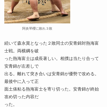
阿炎琴櫻に敗れ３敗
続いて森永賞となった２敗同士の安青錦対熱海富
士戦。両横綱を破
った熱海富士は成長著しい。相撲は当たり合って
安青錦が左差しで
出る。離れて突き合いは安青錦が優勢で攻める。
最後中に入って正
面土俵粘る熱海富士を寄り切った。安青錦が終始
攻め切った内容だ
った。