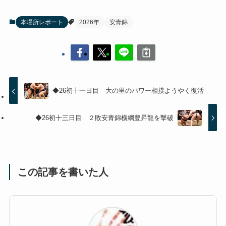
本場所レポート
2026年
安青錦
◆26初十一日目 大の里のパワー相撲ようやく復活
◆26初十三日目 ２敗安青錦横綱豊昇龍を撃破
この記事を書いた人