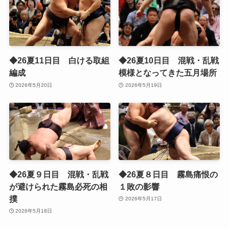
◆26夏11日目 白ける取組
◆26夏10日目 混戦・乱戦
編成
模様となってきた五月場所
2026年5月20日
2026年5月19日
◆26夏９日目 混戦・乱戦
◆26夏８日目 霧島痛恨の
が避けられた霧島必死の相
１敗の影響
撲
2026年5月17日
2026年5月18日