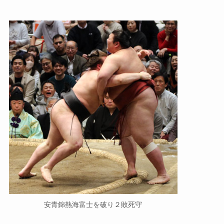
安青錦熱海富士を破り２敗死守