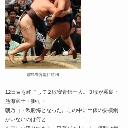
霧島豊昇龍に勝利
12日目を終了して２敗安青錦一人。３敗が霧島・
熱海富士・獅司・
朝乃山・欧勝海となった。この中に土俵の要横綱
がいないのは何と