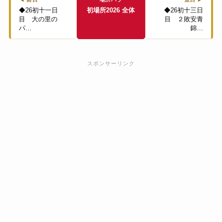
◆26初十一日
初場所2026 全体
◆26初十三日
目 大の里の
目 ２敗安青
パ…
錦…
スポンサーリンク