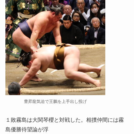
豊昇龍気迫で王鵬を上手出し投げ
１敗霧島は大関琴櫻と対戦した。相撲仲間には霧
島優勝待望論が浮