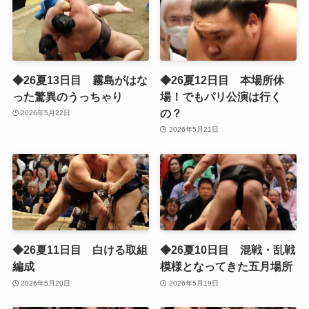
◆26夏13日目 霧島がはな
◆26夏12日目 本場所休
った驚異のうっちゃり
場！でもパリ公演は行く
の？
2026年5月22日
2026年5月21日
◆26夏11日目 白ける取組
◆26夏10日目 混戦・乱戦
編成
模様となってきた五月場所
2026年5月20日
2026年5月19日