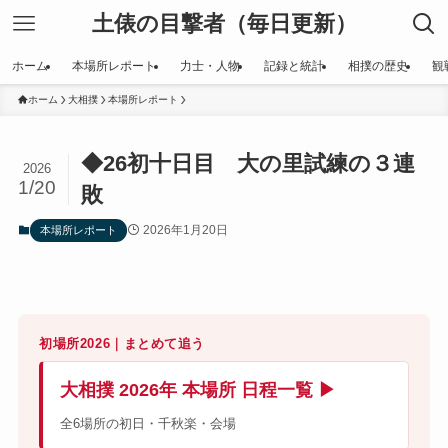
土俵の目撃者（毎日更新）
ホーム
本場所レポート
力士・人物
記録と統計
相撲の歴史
観
ホーム
大相撲
本場所レポート
◆26初十日目 大の里試練の３連
2026
1/20
敗
2026年1月20日
本場所レポート
初場所2026｜まとめて追う
大相撲 2026年 本場所 日程一覧 ▶
全6場所の初日・千秋楽・会場