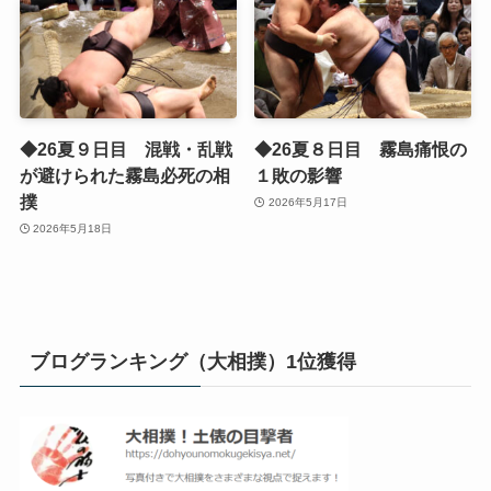
◆26夏９日目 混戦・乱戦
◆26夏８日目 霧島痛恨の
が避けられた霧島必死の相
１敗の影響
撲
2026年5月17日
2026年5月18日
ブログランキング（大相撲）1位獲得